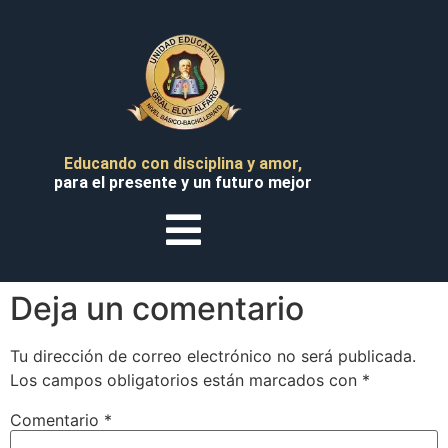
H
L
Educando con disciplina y amor,
Insti
para el presente y un futuro mejor
M
Col
J
Deja un comentario
Pa
Pad
Tu dirección de correo electrónico no será publicada.
Los campos obligatorios están marcados con
*
Adm
Tr
Comentario
*