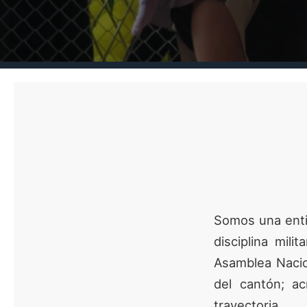
Somos una entid
disciplina mili
Asamblea Nacion
del cantón; a
trayectoria.