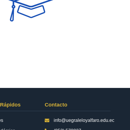
 Rápidos
Contacto
es
info@uegraleloyalfaro.edu.ec