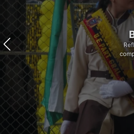
Ref
comp