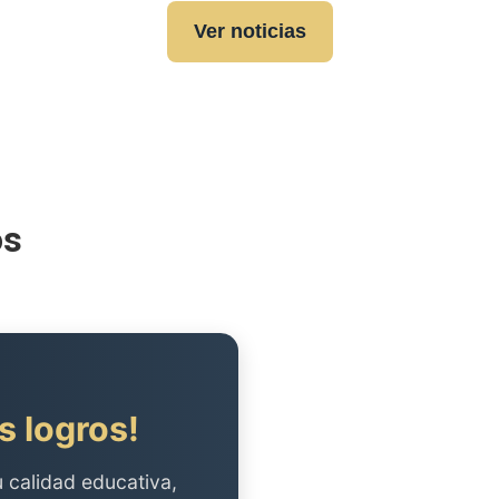
Ver noticias
os
s logros!
u calidad educativa,