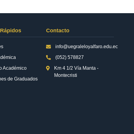
 Rápidos
Contacto
es
info@uegraleloyalfaro.edu.ec
adémica
(052) 578827
io Académico
Km 4 1/2 Vía Manta -
Montecristi
nes de Graduados