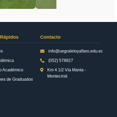
 Rápidos
Contacto
es
info@uegraleloyalfaro.edu.ec
adémica
(052) 578827
io Académico
Km 4 1/2 Vía Manta -
Montecristi
nes de Graduados