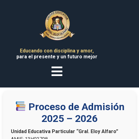
H
L
Educando con disciplina y amor,
Insti
para el presente y un futuro mejor
M
Col
J
Pa
Proceso de Admisión
Pad
2025 – 2026
Adm
Tr
Unidad Educativa Particular “Gral. Eloy Alfaro”