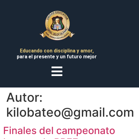
H
L
Educando con disciplina y amor,
Insti
para el presente y un futuro mejor
M
Col
J
Autor:
Pa
Pad
kilobateo@gmail.com
Adm
Finales del campeonato
Tr