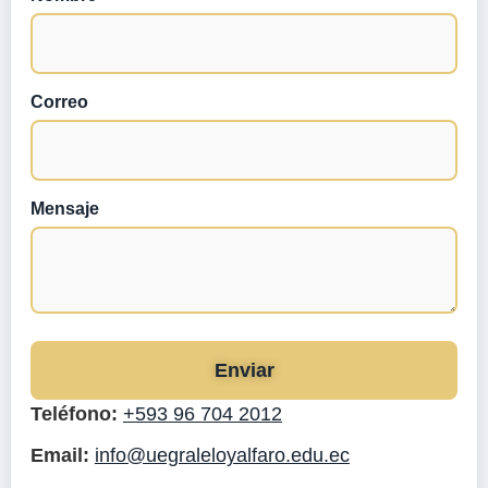
No
Correo
Mensaje
Enviar
Teléfono:
+593 96 704 2012
Email:
info@uegraleloyalfaro.edu.ec